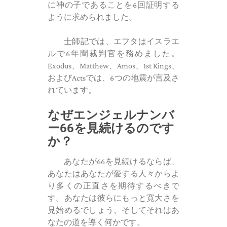
に神の子であることを6回証明する
ように求められました。
士師記では、エフタはイスラエ
ルで6年間裁判官を務めました。
Exodus、Matthew、Amos、1st Kings、
およびActsでは、6つの地震が言及さ
れています。
なぜエンジェルナンバ
ー66を見続けるのです
か？
あなたが66を見続けるならば、
あなたはあなたが愛する人々からよ
り多くの正直さを期待するべきで
す。あなたは彼らにもっと寛大さを
見始めるでしょう、そしてそれはあ
なたの道を導く何かです。