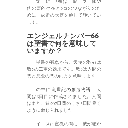
第二に、3番は、聖三位一体や
他の霊的存在との3のつながりのた
めに、66番の天使を通して輝いてい
ます。
エンジェルナンバー66
は聖書で何を意味して
いますか？
聖書の観点から、天使の数66は
数6の二重の効果です。数6は人間の
悪と悪魔の悪の両方を意味します。
の中に
創世記の創造物語
、人
間は6日目に作成されました。人間
はまた、週の7日間のうち6日間働く
ように命じられました。
イエスは宣教の間に、彼が確か