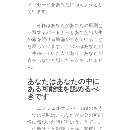
メッセージをあなたに与えようとし
ています。
それはあなたがあなたの原則と
一致するパートナーとあなたの人生
の旅を続ける準備ができていること
を示しています。この人はあなたが
一生待っていた人であり、あなたが
存在しないと思った人かもしれませ
ん。
あなたはあなたの中に
ある可能性を認めるべ
きです
エンジェルナンバー888のもう
一つの意味は、あなたが自分の可能
性に気づいた時だということです。
この数は力と影響力と強く関連して