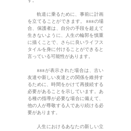
す。
軌道に乗るために、事前に計画
を立てることができます。 888の場
合、保護者は、自分の手段を超えて
生きないように、人生の輪郭を慎重
に描くことで、さらに良いライフス
タイルを身に付けることができると
言っている可能性があります。
888が表示された場合は、古い
友達や新しい友達との関係を維持す
るために、時間をかけて再接続する
必要があることを示しています。あ
る種の指導が必要な場合に備えて、
他の人が尊敬する人であり続ける必
要があります。
人生におけるあなたの新しい立