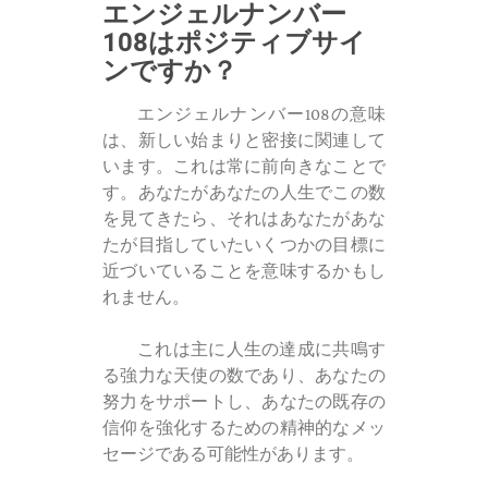
エンジェルナンバー
108はポジティブサイ
ンですか？
エンジェルナンバー108の意味
は、新しい始まりと密接に関連して
います。これは常に前向きなことで
す。あなたがあなたの人生でこの数
を見てきたら、それはあなたがあな
たが目指していたいくつかの目標に
近づいていることを意味するかもし
れません。
これは主に人生の達成に共鳴す
る強力な天使の数であり、あなたの
努力をサポートし、あなたの既存の
信仰を強化するための精神的なメッ
セージである可能性があります。