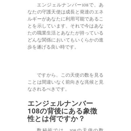
エンジェルナンバー108で、あ
なたの守護天使は成長と発達のエネ
ルギーがあなたに利用可能であるこ
とを示しています、それで今はあな
たの職業生活とあなたが持っている
どんな関係においてもいくらかの進
歩を遂げる良い時です。
ですから、この天使の数を見る
ことは間違いなく前向きな兆候と見
なされるべきです。
エンジェルナンバー
108の背後にある象徴
性とは何ですか？
数秘術では、108の天使の数