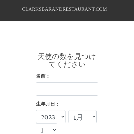
CLARKSBARANDRESTAURANT.COM
天使の数を見つけ
てください
名前：
生年月日：