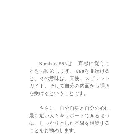
Numbers 888は、直感に従うこ
とをお勧めします。 888を見続ける
と、その意味は、天使、スピリット
ガイド、そして自分の内面から導き
を受けるということです。
さらに、自分自身と自分の心に
最も近い人々をサポートできるよう
に、しっかりとした基盤を構築する
ことをお勧めします。