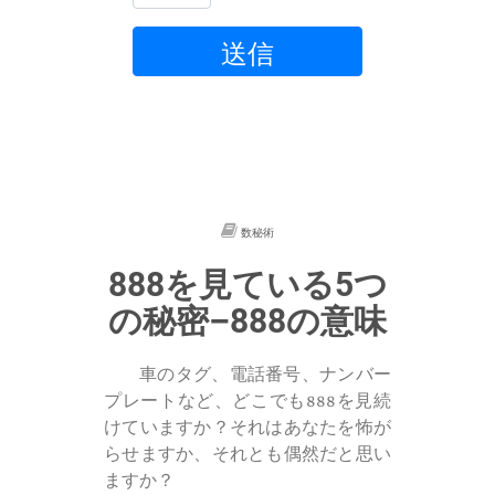
送信
数秘術
888を見ている5つ
の秘密–888の意味
車のタグ、電話番号、ナンバー
プレートなど、どこでも888を見続
けていますか？それはあなたを怖が
らせますか、それとも偶然だと思い
ますか？