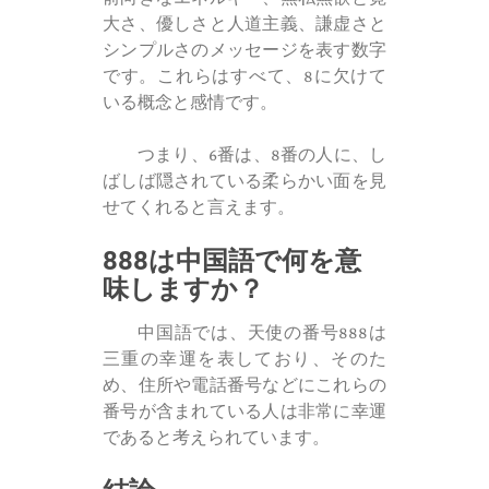
大さ、優しさと人道主義、謙虚さと
シンプルさのメッセージを表す数字
です。これらはすべて、8に欠けて
いる概念と感情です。
つまり、6番は、8番の人に、し
ばしば隠されている柔らかい面を見
せてくれると言えます。
888は中国語で何を意
味しますか？
中国語では、天使の番号888は
三重の幸運を表しており、そのた
め、住所や電話番号などにこれらの
番号が含まれている人は非常に幸運
であると考えられています。