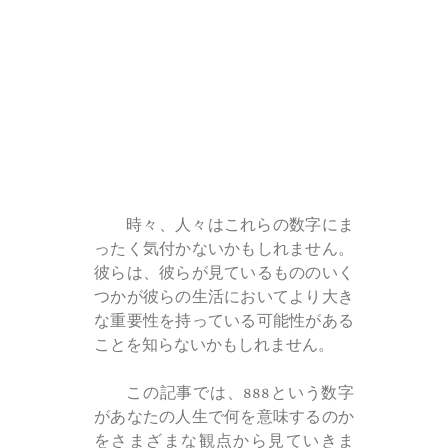
時々、人々はこれらの数字にま
ったく気付かないかもしれません。
彼らは、彼らが見ているもののいく
つかが彼らの生活においてより大き
な重要性を持っている可能性がある
ことを知らないかもしれません。
この記事では、888という数字
があなたの人生で何を意味するのか
をさまざまな観点から見ていきま