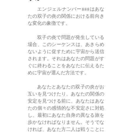
エンジェルナンバー888はあな
たの双子の炎の関係における前向き
な変化の象徴です。
双子の炎で問題が発生している
場合、このシーケンスは、あきらめ
ないように促すために宇宙から送信
されます。それはあなたの問題がす
ぐに終わることをあなたに伝えるた
めに宇宙が選んだ方法です。
あなたとあなたの双子の炎がお
互いを見つけたり、あなたの関係の
安定を見つける前に、あなたはあな
たの個々の感情的な不安定さに対処
し、最初にあなた自身の異なる旅を
歩かなければなりません。そうでな
ければ、あなた方二人は戦うことに