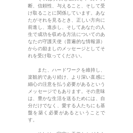
断、信頼性、与えること、そして受
け取ることに関係しています。あな
たがそれを見るとき、正しい方向に
前進し、進歩し、そしてあなたの人
生で成功を収める方法についてのあ
なたの守護天使（普遍的な情報源）
からの励ましのメッセージとしてそ
れを受け取ってください。
また、ハードワークを維持し、
楽観的であり続け、より深い直感に
細心の注意を払う必要があるという
メッセージでもあります。その意味
は、豊かな生活を送るためには、自
分だけでなく、愛する人たちにも基
盤を築く必要があるということで
す。