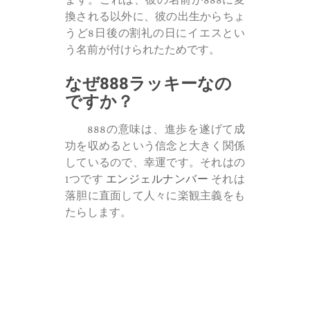
換される以外に、彼の出生からちょ
うど8日後の割礼の日にイエスとい
う名前が付けられたためです。
なぜ888ラッキーなの
ですか？
888の意味は、進歩を遂げて成
功を収めるという信念と大きく関係
しているので、幸運です。それはの
1つです
エンジェルナンバー
それは
落胆に直面して人々に楽観主義をも
たらします。