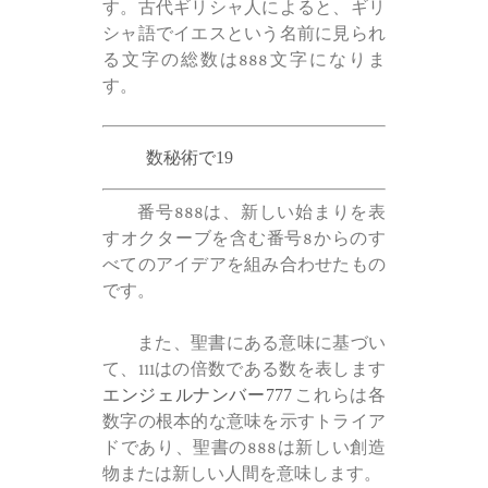
す。古代ギリシャ人によると、ギリ
シャ語でイエスという名前に見られ
る文字の総数は888文字になりま
す。
数秘術で19
番号888は、新しい始まりを表
すオクターブを含む番号8からのす
べてのアイデアを組み合わせたもの
です。
また、聖書にある意味に基づい
て、111はの倍数である数を表します
エンジェルナンバー777
これらは各
数字の根本的な意味を示すトライア
ドであり、聖書の888は新しい創造
物または新しい人間を意味します。