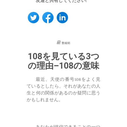
友達と共有してください:
数秘術
108を見ている3つ
の理由–108の意味
最近、天使の番号108をよく見
ているとしたら、それがあなたの人
生と何の関係があるのか​​疑問に思う
かもしれません。
あなたが確信できることの一つ