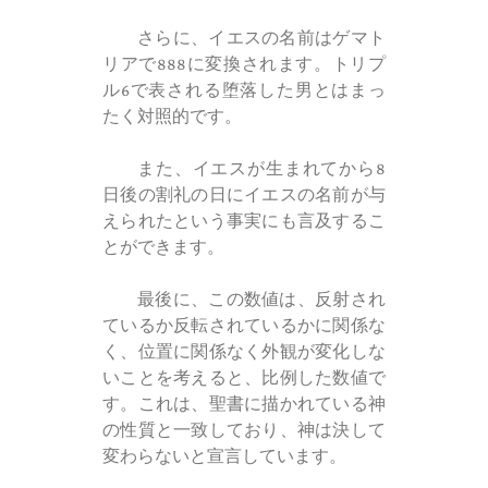
さらに、イエスの名前はゲマト
リアで888に変換されます。トリプ
ル6で表される堕落した男とはまっ
たく対照的です。
また、イエスが生まれてから8
日後の割礼の日にイエスの名前が与
えられたという事実にも言及するこ
とができます。
最後に、この数値は、反射され
ているか反転されているかに関係な
く、位置に関係なく外観が変化しな
いことを考えると、比例した数値で
す。これは、聖書に描かれている神
の性質と一致しており、神は決して
変わらないと宣言しています。